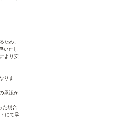
れるため、
存いたし
様により安
となりま
での承認が
った場合
イトにて承