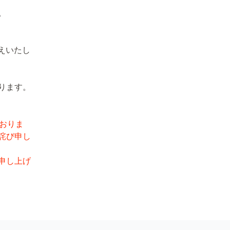
。
えいたし
ります。
ておりま
詫び申し
申し上げ