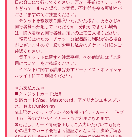
日の窓口にて行ってください。万が一事前にチケットを
もぎってしまった場合、お客様が不利益を被る可能性が
ございますのでご注意ください。

・チケットを複数枚ご購入いただいた場合、あらかじめ
同行者様へ分配していただくか、分配ができない場合
は、購入者様と同行者様お揃いの上でご入場ください。

・転売防止のため、チケット分配機能に制限がある場合
がございますので、必ずお申し込みのチケット詳細をご
確認ください。

・電子チケットに関する注意事項、その他詳細は「ご利
用について」をご確認ください。

・イベントに関する詳細は必ずアーティストオフィシャ
ルサイトにてご確認ください。

≪お支払方法≫

■クレジットカード決済

対応カード:Visa、Mastercard、アメリカンエキスプレ
ス、およびUnionPay

※上記クレジットブランドの各種デビットカード、「Vプ
リカ」等のプリペイドカードもご利用になれます。

※ただし、カード情報を正しくご入力いただいても何ら
かの理由でカード会社より認証されない等、決済手続き
が行えない場合がございます。万が一決済ができない場