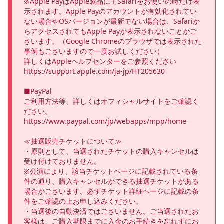
※Apple PayはApple製品にてSafariをお使いの時だけ表
示されます。Apple Payのアカウントが有効化されてい
ない場合やOSバージョンが最新でない場合は、Safariか
らアクセスされてもApple Payが表示されないことがご
ざいます。（Google Chromeのブラウザでは表示された
事例もございますので一度お試しください）

詳しくはAppleヘルプセンターをご参照ください

https://support.apple.com/ja-jp/HT205630

■PayPal

ご利用方法等、詳しくはオフィシャルサイトをご確認く
ださい。

https://www.paypal.com/jp/webapps/mpp/home 

≪抽選販売チケットについて≫

・原則として、当選されたチケットの購入キャンセルは
受け付けておりません。

※公演により、該当チケットページに記載されている条
件の通り、購入キャンセルができる抽選チケットがある
場合がございます。必ずチケット詳細ページに記載の条
件をご確認の上お申し込みください。

・当選後の自動決済ではございません。ご当選されたお
客様は、ご購入期限までに入金のお手続きを忘れずにお