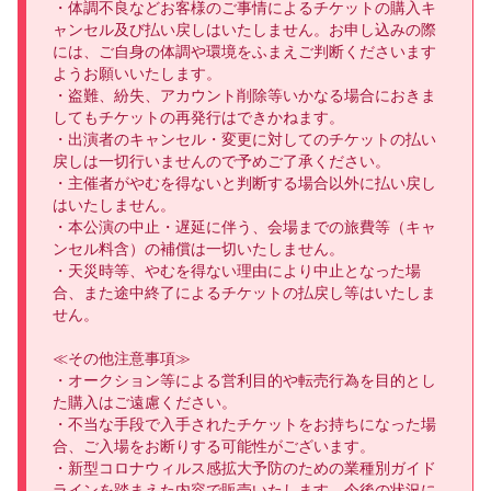
・体調不良などお客様のご事情によるチケットの購入キ
ャンセル及び払い戻しはいたしません。お申し込みの際
には、ご自身の体調や環境をふまえご判断くださいます
ようお願いいたします。

・盗難、紛失、アカウント削除等いかなる場合におきま
してもチケットの再発行はできかねます。

・出演者のキャンセル・変更に対してのチケットの払い
戻しは一切行いませんので予めご了承ください。

・主催者がやむを得ないと判断する場合以外に払い戻し
はいたしません。

・本公演の中止・遅延に伴う、会場までの旅費等（キャ
ンセル料含）の補償は一切いたしません。

・天災時等、やむを得ない理由により中止となった場
合、また途中終了によるチケットの払戻し等はいたしま
せん。

≪その他注意事項≫

・オークション等による営利目的や転売行為を目的とし
た購入はご遠慮ください。

・不当な手段で入手されたチケットをお持ちになった場
合、ご入場をお断りする可能性がございます。

・新型コロナウィルス感拡大予防のための業種別ガイド
ラインを踏まえた内容で販売いたします。今後の状況に