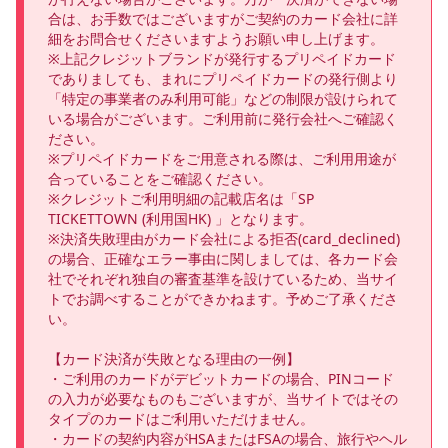
合は、お手数ではございますがご契約のカード会社に詳
細をお問合せくださいますようお願い申し上げます。

※上記クレジットブランドが発行するプリペイドカード
でありましても、まれにプリペイドカードの発行側より
「特定の事業者のみ利用可能」などの制限が設けられて
いる場合がございます。ご利用前に発行会社へご確認く
ださい。

※プリペイドカードをご用意される際は、ご利用用途が
合っていることをご確認ください。

※クレジットご利用明細の記載店名は「SP 
TICKETTOWN (利用国HK) 」となります。

※決済失敗理由がカード会社による拒否(card_declined)
の場合、正確なエラー事由に関しましては、各カード会
社でそれぞれ独自の審査基準を設けているため、当サイ
トでお調べすることができかねます。予めご了承くださ
い。

【カード決済が失敗となる理由の一例】

・ご利用のカードがデビットカードの場合、PINコード
の入力が必要なものもございますが、当サイトではその
タイプのカードはご利用いただけません。

・カードの契約内容がHSAまたはFSAの場合、旅行やヘル