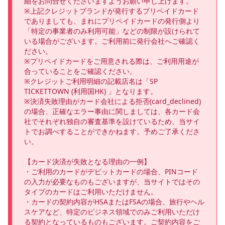
細をお問合せくださいますようお願い申し上げます。

※上記クレジットブランドが発行するプリペイドカード
でありましても、まれにプリペイドカードの発行側より
「特定の事業者のみ利用可能」などの制限が設けられて
いる場合がございます。ご利用前に発行会社へご確認く
ださい。

※プリペイドカードをご用意される際は、ご利用用途が
合っていることをご確認ください。

※クレジットご利用明細の記載店名は「SP 
TICKETTOWN (利用国HK) 」となります。

※決済失敗理由がカード会社による拒否(card_declined)
の場合、正確なエラー事由に関しましては、各カード会
社でそれぞれ独自の審査基準を設けているため、当サイ
トでお調べすることができかねます。予めご了承くださ
い。

【カード決済が失敗となる理由の一例】

・ご利用のカードがデビットカードの場合、PINコード
の入力が必要なものもございますが、当サイトではその
タイプのカードはご利用いただけません。

・カードの契約内容がHSAまたはFSAの場合、旅行やヘル
スケアなど、特定のビジネス領域でのみご利用いただけ
る契約となっているものもございます。ご契約内容をご