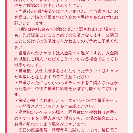
件をご確認の上お申し込みください。

・当選後の自動決済ではございません。ご当選されたお
客様は、ご購入期限までに入金のお手続きを忘れずにお
願いいたします。

・1度のお申し込みで複数公演ご当選されました場合で
も、先行販売ごとにまとめての決済となります。公演日
ごとに分けての決済はできかねますので予めご了承くだ
さい。

・当選されたチケットは入金期間を過ぎますと、入金期
間以後にご購入いただくことはいかなる場合であっても
出来かねます。

・当選後、入金手続きをされなかったチケットはキャン
セル扱いとなりますのでご注意ください。

・当選されたにもかかわらずチケットをご購入されなか
った場合、今後の抽選に影響を及ぼす可能性がございま
す。

・決済が完了されましたら、マイページにて電子チケッ
トが発券されていることをご確認ください。

・座席指定チケットの場合、同券種にて複数枚（連番）
のチケットをご購入された場合でも、会場の都合により
お席が離れてしまう場合がございます。

・当日の座席番号・整理番号に関しましては、後日電子