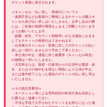
チケット券面に表示されます。

≪キャンセル・払い戻し・再発行について≫

・体調不良などお客様のご事情によるチケットの購入キ
ャンセル及び払い戻しはいたしません。お申し込みの際
には、ご自身の体調や環境をふまえご判断くださいます
ようお願いいたします。

・盗難、紛失、アカウント削除等いかなる場合におきま
してもチケットの再発行はできかねます。

・出演者のキャンセル・変更に対してのチケットの払い
戻しは一切行いませんので予めご了承ください。

・本公演の中止・遅延に伴う旅費等（キャンセル料含）
の補償は一切いたしません。

・天災時または、政府・行政等からの公演中止要請・命
令、またはその他やむを得ない理由により公演が中止、
または途中終了となった場合のチケットの払い戻し等は
いたしません。

≪その他注意事項≫

・オークション等による営利目的や転売行為を目的とし
た購入はご遠慮ください。

・不当な手段で入手されたチケットをお持ちになった場