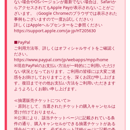
ない場合やOSバージョンが最新でない場合は、Safariか
らアクセスされてもApple Payが表示されないことがご
ざいます。（Google Chromeのブラウザでは表示された
事例もございますので一度お試しください）

詳しくはAppleヘルプセンターをご参照ください

https://support.apple.com/ja-jp/HT205630

■PayPal

ご利用方法等、詳しくはオフィシャルサイトをご確認く
ださい。

https://www.paypal.com/jp/webapps/mpp/home 

※現在PayPalのお支払い方法が一時的にご利用いただけ
ない状況となっております。ご利用の皆様には大変ご迷
惑をお掛けしておりますことを、深くお詫び申し上げま
す。復旧までその他お支払い方法をご利用いただきます
ようよろしくお願い申し上げます。

≪抽選販売チケットについて≫

・原則として、当選されたチケットの購入キャンセルは
受け付けておりません。

※公演により、該当チケットページに記載されている条
件の通り、購入キャンセルができる抽選チケットがある
場合がございます。必ずチケット詳細ページに記載の条