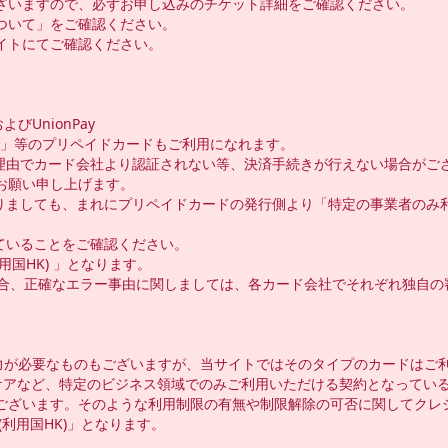
ざいますので、必ずお申し込みのチケット詳細をご確認ください。

いて」をご確認ください。

トにてご確認ください。

びUnionPay

」等のプリペイドカードもご利用になれます。

理由でカード会社より認証されない等、決済手続きが行えない場合がご
願い申し上げます。

りましても、まれにプリペイドカードの発行側より「特定の事業者のみ
いることをご確認ください。

用国HK) 」となります。

ned)の場合、正確なエラー事由に関しましては、各カード会社でそれぞれ
力が必要なものもございますが、当サイトではそのタイプのカードはご利
スケアなど、特定のビジネス領域でのみご利用いただける契約となってい
ございます。そのような利用制限の有無や制限解除の可否に関してクレジ
(利用国HK)」となります。 
