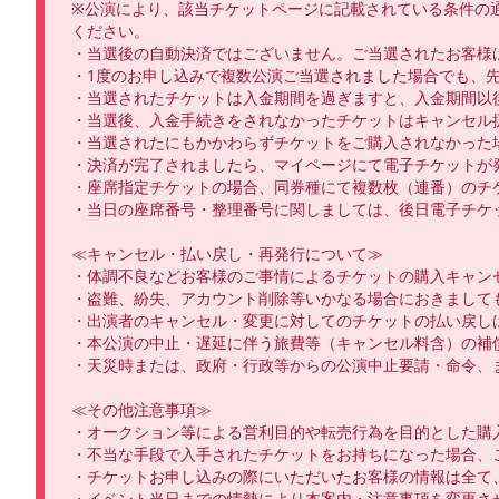
※公演により、該当チケットページに記載されている条件の
ください。

・当選後の自動決済ではございません。ご当選されたお客様
・1度のお申し込みで複数公演ご当選されました場合でも、
・当選されたチケットは入金期間を過ぎますと、入金期間以
・当選後、入金手続きをされなかったチケットはキャンセル扱
・当選されたにもかかわらずチケットをご購入されなかった
・決済が完了されましたら、マイページにて電子チケットが発
・座席指定チケットの場合、同券種にて複数枚（連番）のチ
・当日の座席番号・整理番号に関しましては、後日電子チケッ
≪キャンセル・払い戻し・再発行について≫

・体調不良などお客様のご事情によるチケットの購入キャン
・盗難、紛失、アカウント削除等いかなる場合におきましても
・出演者のキャンセル・変更に対してのチケットの払い戻しは
・本公演の中止・遅延に伴う旅費等（キャンセル料含）の補償
・天災時または、政府・行政等からの公演中止要請・命令、
≪その他注意事項≫

・オークション等による営利目的や転売行為を目的とした購入
・不当な手段で入手されたチケットをお持ちになった場合、ご
・チケットお申し込みの際にいただいたお客様の情報は全て、
・イベント当日までの情勢により本案内・注意事項を変更さ