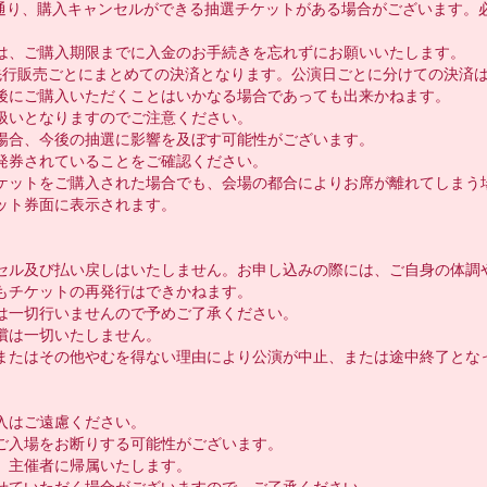
通り、購入キャンセルができる抽選チケットがある場合がございます。
は、ご購入期限までに入金のお手続きを忘れずにお願いいたします。

先行販売ごとにまとめての決済となります。公演日ごとに分けての決済は
後にご購入いただくことはいかなる場合であっても出来かねます。

いとなりますのでご注意ください。

場合、今後の抽選に影響を及ぼす可能性がございます。

券されていることをご確認ください。

ケットをご購入された場合でも、会場の都合によりお席が離れてしまう場
ト券面に表示されます。

セル及び払い戻しはいたしません。お申し込みの際には、ご自身の体調や
チケットの再発行はできかねます。

一切行いませんので予めご了承ください。

は一切いたしません。

またはその他やむを得ない理由により公演が中止、または途中終了となっ
はご遠慮ください。

入場をお断りする可能性がございます。

主催者に帰属いたします。

せていただく場合がございますので、ご了承ください。
