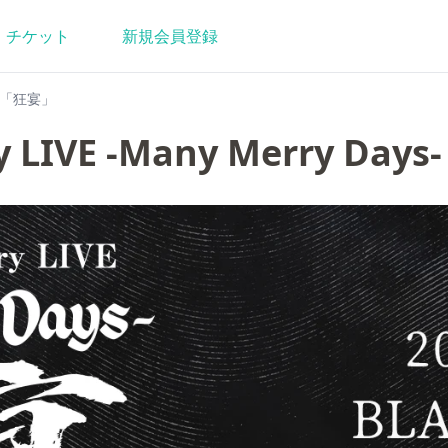
チケット
新規
会員登録
ys-「狂宴」
y LIVE -Many Merry Da