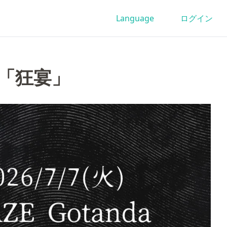
Language
ログイン
ys-「狂宴」