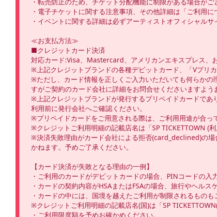
・転売防止のため、チケット分配機能に制限がある場合がご
・電子チケットに関する注意事項、その他詳細は「ご利用につ
・イベントに関する詳細は必ずアーティストオフィシャルサイ
≪お支払方法≫

■クレジットカード決済

対応カード:Visa、Mastercard、アメリカンエキスプレス、およ
※上記クレジットブランドの各種デビットカード、「Vプリカ
※ただし、カード情報を正しくご入力いただいても何らかの
すがご契約のカード会社に詳細をお問合せくださいますようお
※上記クレジットブランドが発行するプリペイドカードであ
利用前に発行会社へご確認ください。

※プリペイドカードをご用意される際は、ご利用用途が合って
※クレジットご利用明細の記載店名は「SP TICKETTOWN (利
※決済失敗理由がカード会社による拒否(card_decli
かねます。予めご了承ください。

【カード決済が失敗となる理由の一例】

・ご利用のカードがデビットカードの場合、PINコードの入
・カードの契約内容がHSAまたはFSAの場合、旅行やヘル
・カードの中には、国境を越えたご利用が制限されるものも
※クレジットご利用明細の記載店名(国)は「SP TICKETTOWN
・ご利用限度額を予めお確かめください。
