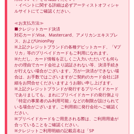
・イベントに関する詳細は必ずアーティストオフィシャ
ルサイトにてご確認ください。

≪お支払方法≫

■クレジットカード決済

対応カード:Visa、Mastercard、アメリカンエキスプレ
ス、およびUnionPay

※上記クレジットブランドの各種デビットカード、「Vプ
リカ」等のプリペイドカードもご利用になれます。

※ただし、カード情報を正しくご入力いただいても何ら
かの理由でカード会社より認証されない等、決済手続き
が行えない場合がございます。万が一決済ができない場
合は、お手数ではございますがご契約のカード会社に詳
細をお問合せくださいますようお願い申し上げます。

※上記クレジットブランドが発行するプリペイドカード
でありましても、まれにプリペイドカードの発行側より
「特定の事業者のみ利用可能」などの制限が設けられて
いる場合がございます。ご利用前に発行会社へご確認く
ださい。

※プリペイドカードをご用意される際は、ご利用用途が
合っていることをご確認ください。

※クレジットご利用明細の記載店名は「SP 