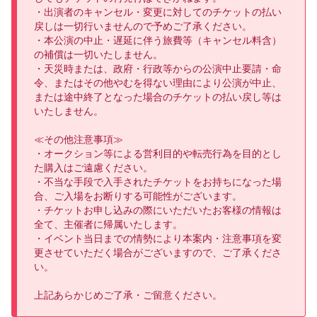
・出演者のキャンセル・変更に対してのチケットの払い
戻しは一切行いませんので予めご了承ください。

・本公演の中止・遅延に伴う旅費等（キャンセル料含）
の補償は一切いたしません。

・天災時または、政府・行政等からの公演中止要請・命
令、またはその他やむを得ない理由により公演が中止、
または途中終了となった場合のチケットの払い戻し等は
いたしません。

≪その他注意事項≫

・オークション等による営利目的や転売行為を目的とし
た購入はご遠慮ください。

・不当な手段で入手されたチケットをお持ちになった場
合、ご入場をお断りする可能性がございます。

・チケットお申し込みの際にいただいたお客様の情報は
全て、主催者に帰属いたします。

・イベント当日までの情勢により本案内・注意事項を変
更させていただく場合がございますので、ご了承くださ
い。

上記あらかじめご了承・ご留意ください。