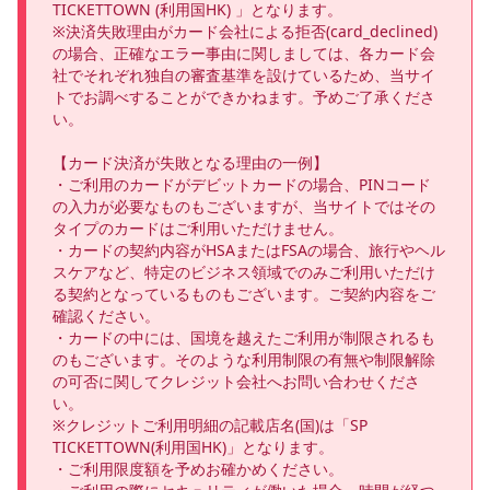
TICKETTOWN (利用国HK) 」となります。

※決済失敗理由がカード会社による拒否(card_declined)
の場合、正確なエラー事由に関しましては、各カード会
社でそれぞれ独自の審査基準を設けているため、当サイ
トでお調べすることができかねます。予めご了承くださ
い。

【カード決済が失敗となる理由の一例】

・ご利用のカードがデビットカードの場合、PINコード
の入力が必要なものもございますが、当サイトではその
タイプのカードはご利用いただけません。

・カードの契約内容がHSAまたはFSAの場合、旅行やヘル
スケアなど、特定のビジネス領域でのみご利用いただけ
る契約となっているものもございます。ご契約内容をご
確認ください。

・カードの中には、国境を越えたご利用が制限されるも
のもございます。そのような利用制限の有無や制限解除
の可否に関してクレジット会社へお問い合わせくださ
い。

※クレジットご利用明細の記載店名(国)は「SP 
TICKETTOWN(利用国HK)」となります。 

・ご利用限度額を予めお確かめください。
