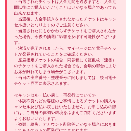
・当選されたチケットは入金期間を過ぎますと、入金期
間以後にご購入いただくことはいかなる場合であっても
出来かねます。

・当選後、入金手続きをされなかったチケットはキャン
セル扱いとなりますのでご注意ください。

・当選されたにもかかわらずチケットをご購入されなか
った場合、今後の抽選に影響を及ぼす可能性がございま
す。

・決済が完了されましたら、マイページにて電子チケッ
トが発券されていることをご確認ください。

・座席指定チケットの場合、同券種にて複数枚（連番）
のチケットをご購入された場合でも、会場の都合により
お席が離れてしまう場合がございます。

・当日の座席番号・整理番号に関しましては、後日電子
チケット券面に表示されます。

≪キャンセル・払い戻し・再発行について≫

・体調不良などお客様のご事情によるチケットの購入キ
ャンセル及び払い戻しはいたしません。お申し込みの際
には、ご自身の体調や環境をふまえご判断くださいます
ようお願いいたします。

・盗難、紛失、アカウント削除等いかなる場合におきま
してもチケットの再発行はできかねます。
