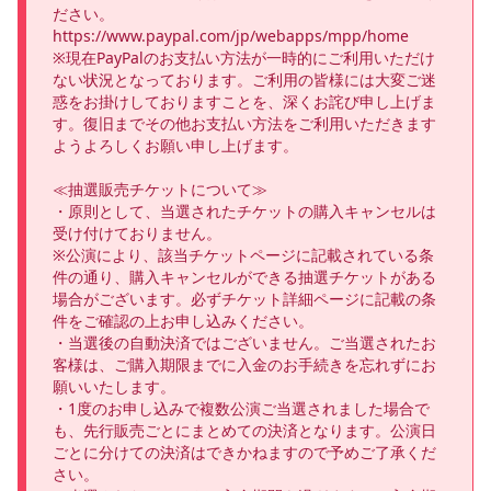
ださい。

https://www.paypal.com/jp/webapps/mpp/home 

※現在PayPalのお支払い方法が一時的にご利用いただけ
ない状況となっております。ご利用の皆様には大変ご迷
惑をお掛けしておりますことを、深くお詫び申し上げま
す。復旧までその他お支払い方法をご利用いただきます
ようよろしくお願い申し上げます。

≪抽選販売チケットについて≫

・原則として、当選されたチケットの購入キャンセルは
受け付けておりません。

※公演により、該当チケットページに記載されている条
件の通り、購入キャンセルができる抽選チケットがある
場合がございます。必ずチケット詳細ページに記載の条
件をご確認の上お申し込みください。

・当選後の自動決済ではございません。ご当選されたお
客様は、ご購入期限までに入金のお手続きを忘れずにお
願いいたします。

・1度のお申し込みで複数公演ご当選されました場合で
も、先行販売ごとにまとめての決済となります。公演日
ごとに分けての決済はできかねますので予めご了承くだ
さい。
