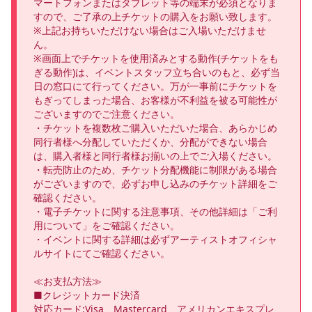
マートフォンまたはタブレット等の端末が必須となりま
すので、ご了承の上チケットの購入をお願い致します。

※上記お持ちいただけない場合はご入場いただけませ
ん。

※画面上でチケットを使用済みとする動作(チケットをも
ぎる動作)は、イベントスタッフ立ち合いのもと、必ず当
日の窓口にて行ってください。万が一事前にチケットを
もぎってしまった場合、お客様が不利益を被る可能性が
ございますのでご注意ください。

・チケットを複数枚ご購入いただいた場合、あらかじめ
同行者様へ分配していただくか、分配ができない場合
は、購入者様と同行者様お揃いの上でご入場ください。

・転売防止のため、チケット分配機能に制限がある場合
がございますので、必ずお申し込みのチケット詳細をご
確認ください。

・電子チケットに関する注意事項、その他詳細は「ご利
用について」をご確認ください。

・イベントに関する詳細は必ずアーティストオフィシャ
ルサイトにてご確認ください。

≪お支払方法≫

■クレジットカード決済

対応カード:Visa、Mastercard、アメリカンエキスプレ