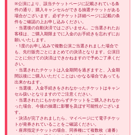
※公演により、該当チケットページに記載されている条
件の通り、購入キャンセルができる抽選チケットがある
場合がございます。必ずチケット詳細ページに記載の条
件をご確認の上お申し込みください。

・当選後の自動決済ではございません。ご当選されたお
客様は、ご購入期限までに入金のお手続きを忘れずにお
願いいたします。

・1度のお申し込みで複数公演ご当選されました場合で
も、先行販売ごとにまとめての決済となります。公演日
ごとに分けての決済はできかねますので予めご了承くだ
さい。

・当選されたチケットは入金期間を過ぎますと、入金期
間以後にご購入いただくことはいかなる場合であっても
出来かねます。

・当選後、入金手続きをされなかったチケットはキャン
セル扱いとなりますのでご注意ください。

・当選されたにもかかわらずチケットをご購入されなか
った場合、今後の抽選に影響を及ぼす可能性がございま
す。

・決済が完了されましたら、マイページにて電子チケッ
トが発券されていることをご確認ください。

・座席指定チケットの場合、同券種にて複数枚（連番）