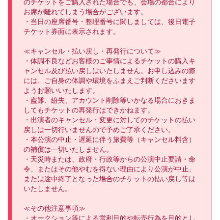
のチケットをご購入された場合でも、会場の都合により
お席が離れてしまう場合がございます。

・当日の座席番号・整理番号に関しましては、後日電子
チケット券面に表示されます。

≪キャンセル・払い戻し・再発行について≫

・体調不良などお客様のご事情によるチケットの購入キ
ャンセル及び払い戻しはいたしません。お申し込みの際
には、ご自身の体調や環境をふまえご判断くださいます
ようお願いいたします。

・盗難、紛失、アカウント削除等いかなる場合におきま
してもチケットの再発行はできかねます。

・出演者のキャンセル・変更に対してのチケットの払い
戻しは一切行いませんので予めご了承ください。

・本公演の中止・遅延に伴う旅費等（キャンセル料含）
の補償は一切いたしません。

・天災時または、政府・行政等からの公演中止要請・命
令、またはその他やむを得ない理由により公演が中止、
または途中終了となった場合のチケットの払い戻し等は
いたしません。

≪その他注意事項≫

・オークション等による営利目的や転売行為を目的とし