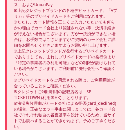
ス、およびUnionPay

※上記クレジットブランドの各種デビットカード、「Vプ
リカ」等のプリペイドカードもご利用になれます。

※ただし、カード情報を正しくご入力いただいても何ら
かの理由でカード会社より認証されない等、決済手続き
が行えない場合がございます。万が一決済ができない場
合は、お手数ではございますがご契約のカード会社に詳
細をお問合せくださいますようお願い申し上げます。

※上記クレジットブランドが発行するプリペイドカード
でありましても、まれにプリペイドカードの発行側より
「特定の事業者のみ利用可能」などの制限が設けられて
いる場合がございます。ご利用前に発行会社へご確認く
ださい。

※プリペイドカードをご用意される際は、ご利用用途が
合っていることをご確認ください。

※クレジットご利用明細の記載店名は「SP 
TICKETTOWN (利用国HK) 」となります。

※決済失敗理由がカード会社による拒否(card_declined)
の場合、正確なエラー事由に関しましては、各カード会
社でそれぞれ独自の審査基準を設けているため、当サイ
トでお調べすることができかねます。予めご了承くださ
い。
